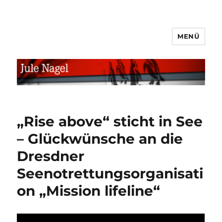
MENÜ
jule.linXXnet.de
„Rise above“ sticht in See
– Glückwünsche an die
Dresdner
Seenotrettungsorganisati
on „Mission lifeline“