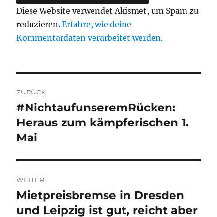
Diese Website verwendet Akismet, um Spam zu
reduzieren.
Erfahre, wie deine
Kommentardaten verarbeitet werden.
Beitragsnavigation
ZURÜCK
#NichtaufunseremRücken:
Vorheriger
Beitrag:
Heraus zum kämpferischen 1.
Mai
WEITER
Mietpreisbremse in Dresden
Nächster
Beitrag:
und Leipzig ist gut, reicht aber