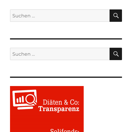
SU
Suchen
nach:
SU
Suchen
nach: