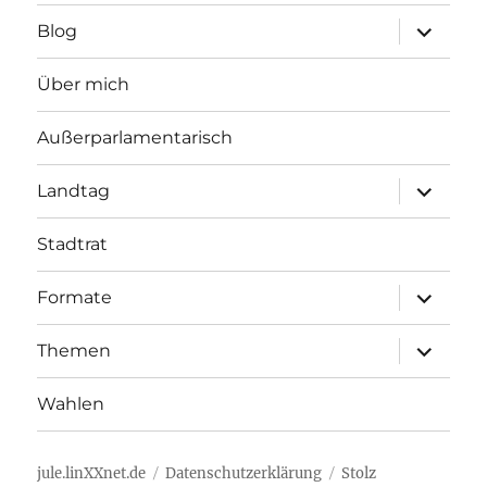
Unterme
Blog
öffnen
Über mich
Außerparlamentarisch
Unterme
Landtag
öffnen
Stadtrat
Unterme
Formate
öffnen
Unterme
Themen
öffnen
Wahlen
jule.linXXnet.de
Datenschutzerklärung
Stolz