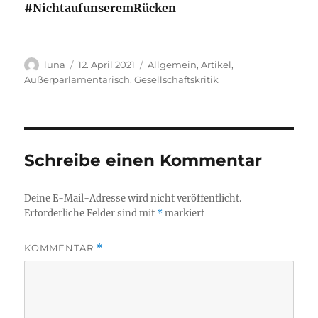
#NichtaufunseremRücken
Autor
Veröffentlicht
Kategorien
luna
12. April 2021
Allgemein
,
Artikel
,
am
Außerparlamentarisch
,
Gesellschaftskritik
Schreibe einen Kommentar
Deine E-Mail-Adresse wird nicht veröffentlicht.
Erforderliche Felder sind mit
*
markiert
KOMMENTAR
*