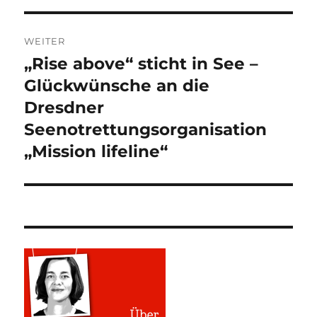
WEITER
„Rise above“ sticht in See –
Nächster
Beitrag:
Glückwünsche an die
Dresdner
Seenotrettungsorganisation
„Mission lifeline“