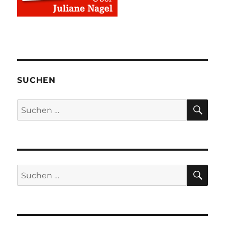
SUCHEN
SU
Suchen
nach:
SU
Suchen
nach: