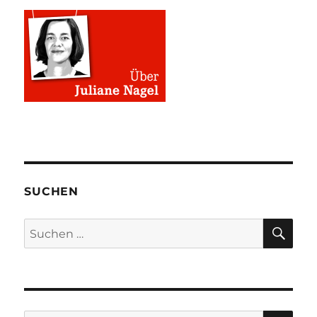
SUCHEN
SU
Suchen
nach:
SU