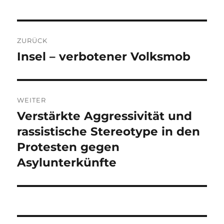
Beitragsnavigation
ZURÜCK
Insel – verbotener Volksmob
Vorheriger
Beitrag:
WEITER
Verstärkte Aggressivität und
Nächster
Beitrag:
rassistische Stereotype in den
Protesten gegen
Asylunterkünfte