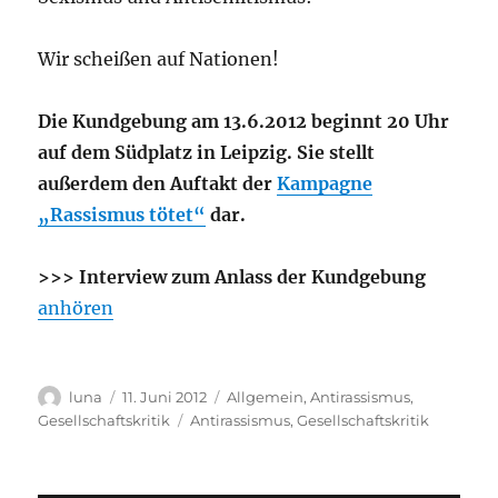
Wir scheißen auf Nationen!
Die Kundgebung am 13.6.2012 beginnt 20 Uhr
auf dem Südplatz in Leipzig. Sie stellt
außerdem den Auftakt der
Kampagne
„Rassismus tötet“
dar.
>>> Interview zum Anlass der Kundgebung
anhören
Autor
Veröffentlicht
Kategorien
luna
11. Juni 2012
Allgemein
,
Antirassismus
,
am
Schlagwörter
Gesellschaftskritik
Antirassismus
,
Gesellschaftskritik