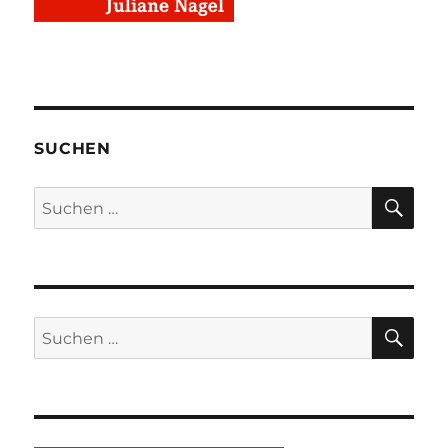
SUCHEN
SU
Suchen
nach:
SU
Suchen
nach: