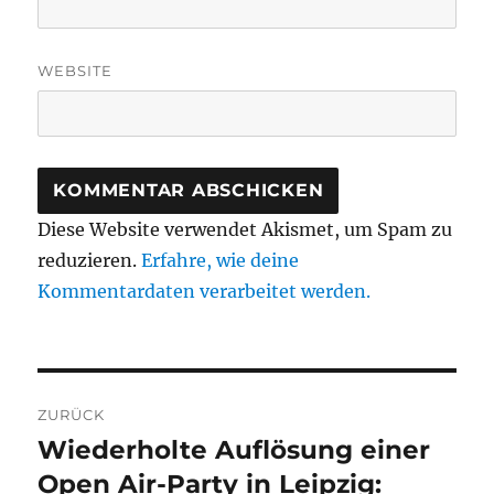
WEBSITE
Diese Website verwendet Akismet, um Spam zu
reduzieren.
Erfahre, wie deine
Kommentardaten verarbeitet werden.
Beitragsnavigation
ZURÜCK
Wiederholte Auflösung einer
Vorheriger
Beitrag:
Open Air-Party in Leipzig: