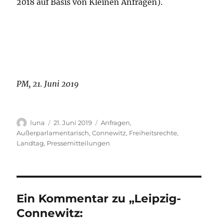
2018 auf Basis von Kleinen Anfragen).
PM, 21. Juni 2019
Autor
Veröffentlicht
Kategorien
luna
21. Juni 2019
Anfragen
,
am
Außerparlamentarisch
,
Connewitz
,
Freiheitsrechte
,
Landtag
,
Pressemitteilungen
Ein Kommentar zu „Leipzig-
Connewitz: