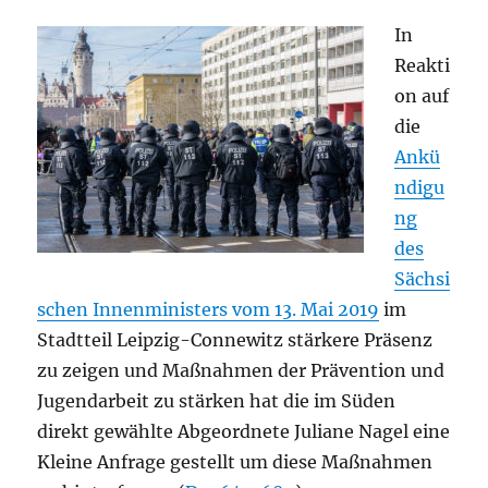
In
Reakti
on auf
die
Ankü
ndigu
ng
des
Sächsi
schen Innenministers vom 13. Mai 2019
im
Stadtteil Leipzig-Connewitz stärkere Präsenz
zu zeigen und Maßnahmen der Prävention und
Jugendarbeit zu stärken hat die im Süden
direkt gewählte Abgeordnete Juliane Nagel eine
Kleine Anfrage gestellt um diese Maßnahmen