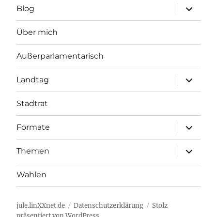
Unterme
Blog
öffnen
Über mich
Außerparlamentarisch
Unterme
Landtag
öffnen
Stadtrat
Unterme
Formate
öffnen
Unterme
Themen
öffnen
Wahlen
jule.linXXnet.de
Datenschutzerklärung
Stolz
präsentiert von WordPress