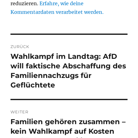
reduzieren.
Erfahre, wie deine
Kommentardaten verarbeitet werden.
Beitragsnavigation
ZURÜCK
Wahlkampf im Landtag: AfD
Vorheriger
Beitrag:
will faktische Abschaffung des
Familiennachzugs für
Geflüchtete
WEITER
Familien gehören zusammen –
Nächster
Beitrag:
kein Wahlkampf auf Kosten