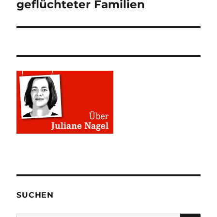
geflüchteter Familien
SUCHEN
SU