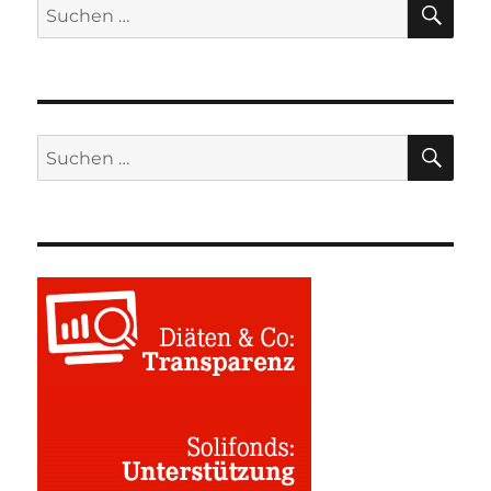
Suchen
nach:
SU
Suchen
nach: