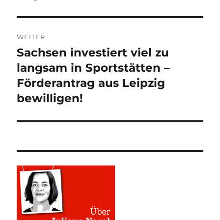
WEITER
Sachsen investiert viel zu
Nächster
Beitrag:
langsam in Sportstätten –
Förderantrag aus Leipzig
bewilligen!