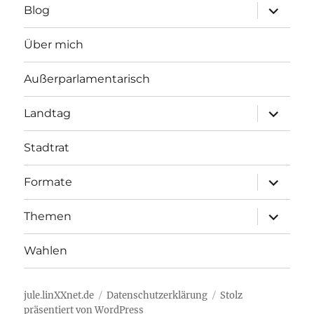
Unterme
Blog
öffnen
Über mich
Außerparlamentarisch
Unterme
Landtag
öffnen
Stadtrat
Unterme
Formate
öffnen
Unterme
Themen
öffnen
Wahlen
jule.linXXnet.de
Datenschutzerklärung
Stolz
präsentiert von WordPress