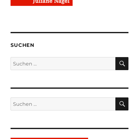
SUCHEN
SU
Suchen
nach:
SU
Suchen
nach: