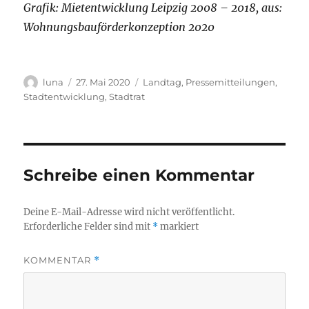
Grafik: Mietentwicklung Leipzig 2008 – 2018, aus:
Wohn
ungsbauförderkonzeption 2020
Autor
Veröffentlicht
Kategorien
luna
27. Mai 2020
Landtag
,
Pressemitteilungen
,
am
Stadtentwicklung
,
Stadtrat
Schreibe einen Kommentar
Deine E-Mail-Adresse wird nicht veröffentlicht.
Erforderliche Felder sind mit
*
markiert
KOMMENTAR
*