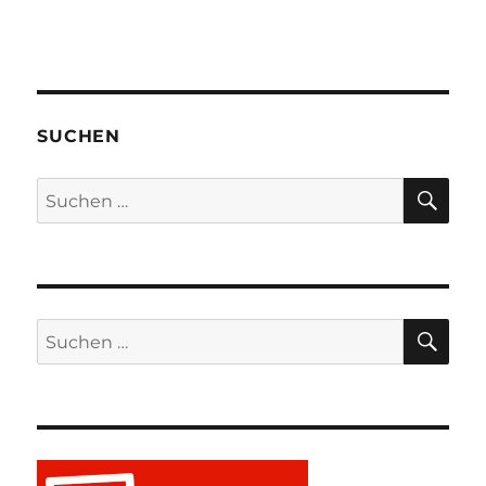
SUCHEN
SU
Suchen
nach:
SU
Suchen
nach: