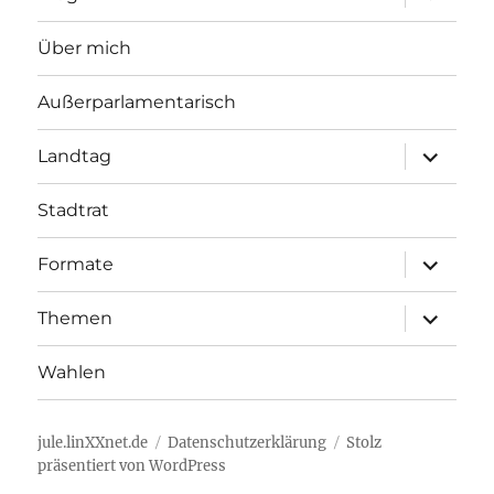
öffnen
Über mich
Außerparlamentarisch
Unterme
Landtag
öffnen
Stadtrat
Unterme
Formate
öffnen
Unterme
Themen
öffnen
Wahlen
jule.linXXnet.de
Datenschutzerklärung
Stolz
präsentiert von WordPress