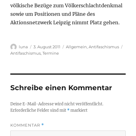
völkische Bezüge zum Völkerschlachtdenkmal
sowie um Positionen und Pläne des
Aktionsnetzwerk Leipzig nimmt Platz gehen.
Autor
Veröffentlicht
Kategorien
Schla
luna
3. August 2011
Allgemein
,
Antifaschismus
am
Antifaschismus
,
Termine
Schreibe einen Kommentar
Deine E-Mail-Adresse wird nicht veröffentlicht.
Erforderliche Felder sind mit
*
markiert
KOMMENTAR
*