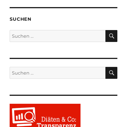
SUCHEN
SU
Suchen
nach:
SU
Suchen
nach: