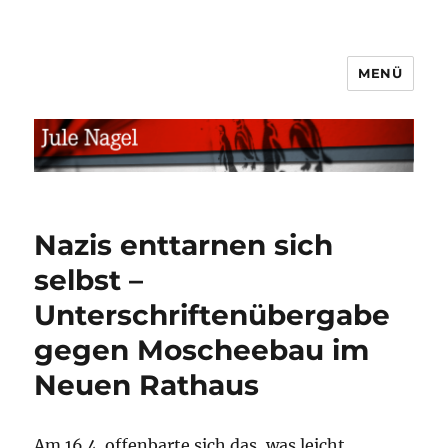
MENÜ
jule.linXXnet.de
Nazis enttarnen sich
selbst –
Unterschriftenübergabe
gegen Moscheebau im
Neuen Rathaus
Am 16.4. offenbarte sich das, was leicht