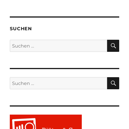
SUCHEN
SU
Suchen
nach:
SU
Suchen
nach: