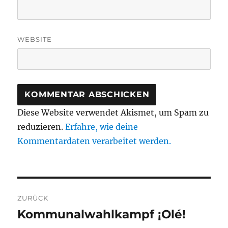
WEBSITE
Diese Website verwendet Akismet, um Spam zu
reduzieren.
Erfahre, wie deine
Kommentardaten verarbeitet werden.
Beitragsnavigation
ZURÜCK
Kommunalwahlkampf ¡Olé!
Vorheriger
Beitrag: