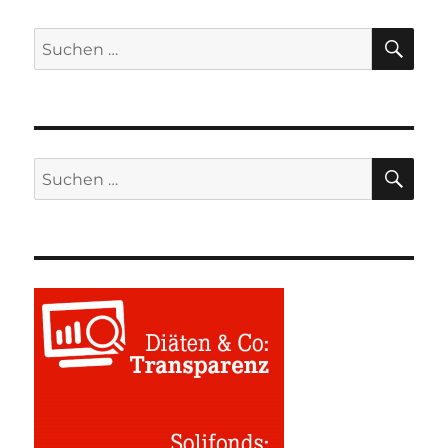
SU
Suchen
nach:
SU
Suchen
nach: