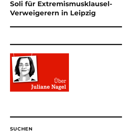
Soli für Extremismusklausel-
Nächster
Beitrag:
Verweigerern in Leipzig
SUCHEN