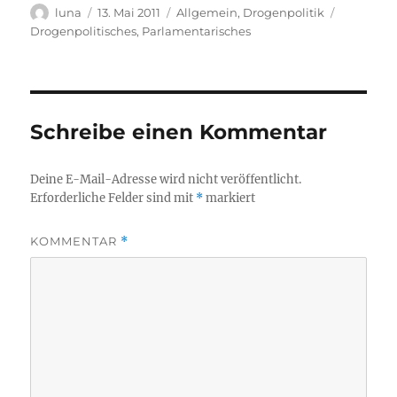
Autor
Veröffentlicht
Kategorien
Schlagwö
luna
13. Mai 2011
Allgemein
,
Drogenpolitik
am
Drogenpolitisches
,
Parlamentarisches
Schreibe einen Kommentar
Deine E-Mail-Adresse wird nicht veröffentlicht.
Erforderliche Felder sind mit
*
markiert
KOMMENTAR
*