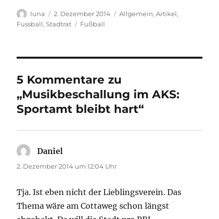
Autor
Veröffentlicht
Kategorien
luna
2. Dezember 2014
Allgemein
,
Artikel
,
am
Schlagwörter
Fussball
,
Stadtrat
Fußball
5 Kommentare zu
„Musikbeschallung im AKS:
Sportamt bleibt hart“
Daniel
sagt:
2. Dezember 2014 um 12:04 Uhr
Tja. Ist eben nicht der Lieblingsverein. Das
Thema wäre am Cottaweg schon längst