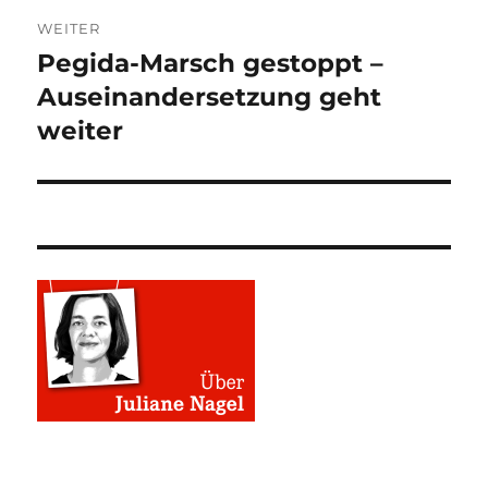
WEITER
Pegida-Marsch gestoppt –
Nächster
Beitrag:
Auseinandersetzung geht
weiter