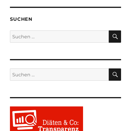
SUCHEN
SU
Suchen
nach:
SU
Suchen
nach: