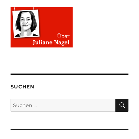
SUCHEN
SU
Suchen
nach: