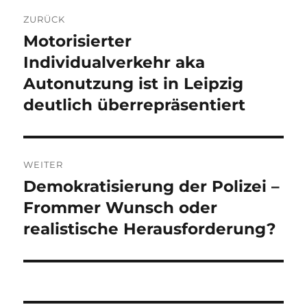
Beitragsnavigation
ZURÜCK
Motorisierter
Vorheriger
Beitrag:
Individualverkehr aka
Autonutzung ist in Leipzig
deutlich überrepräsentiert
WEITER
Demokratisierung der Polizei –
Nächster
Beitrag:
Frommer Wunsch oder
realistische Herausforderung?