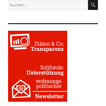
SU
Suchen
nach: