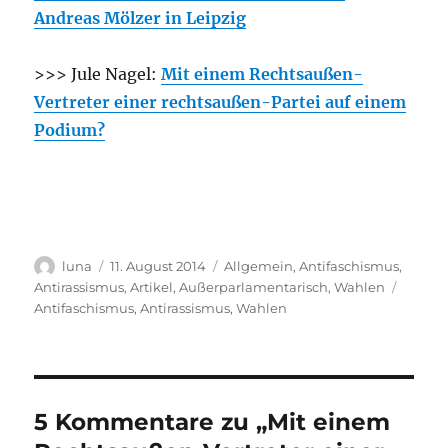
Andreas Mölzer in Leipzig
>>> Jule Nagel:
Mit einem Rechtsaußen-
Vertreter einer rechtsaußen-Partei auf einem
Podium?
Autor
Veröffentlicht
Kategorien
luna
11. August 2014
Allgemein
,
Antifaschismus
,
am
Schlag
Antirassismus
,
Artikel
,
Außerparlamentarisch
,
Wahlen
Antifaschismus
,
Antirassismus
,
Wahlen
5 Kommentare zu „Mit einem