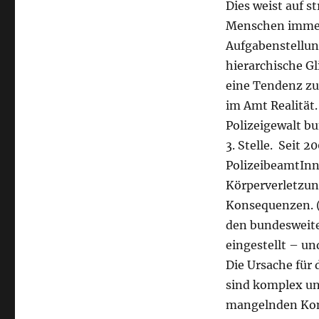
Dies weist auf s
Menschen immer
Aufgabenstellung
hierarchische G
eine Tendenz zu
im Amt Realität.
Polizeigewalt b
3. Stelle. Seit 
PolizeibeamtInn
Körperverletzung
Konsequenzen. 
den bundesweite
eingestellt – un
Die Ursache für
sind komplex und
mangelnden Kom