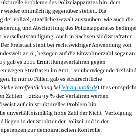
trukturelle Probleme des Polizeiapparates hin, dem
 wieder ohnmächtig gegenüber stehen. Die
 der Polizei, staatliche Gewalt auszuüben, wie auch die
liederung und Abschottung des Polizeiapparates bedinge
r Verselbstständigung. Auch in Sachsen sind Straftaten
 Der Freistaat steht bei rechtswidriger Anwendung von
undesweit an 6., bezogen auf die Einwohnerzahl sogar an
2009 gab es 2000 Ermittlungsverfahren gegen
en wegen Straftaten im Amt. Der überwiegende Teil sin
en. In nur 10 Fällen gab es strafrechtliche
(
Siehe Veröffentlichung bei
leipzig.antifa.de
) Dies entsprich
n Zahlen – zirka 95 % der Verfahren werden
d weist auf ein strukturelles Problem hin.
 die unverhältnismäßig hohe Zahl der Nicht-Verfolgung
 liegen in der Struktur der Polizei und in der
petenzen zur demokratischen Kontrolle.