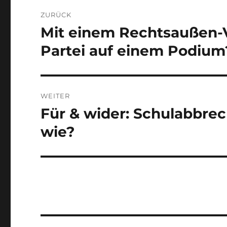
Beitragsnavigation
ZURÜCK
Mit einem Rechtsaußen-V
Vorheriger
Beitrag:
Partei auf einem Podium
WEITER
Für & wider: Schulabbre
Nächster
Beitrag:
wie?