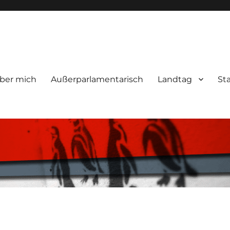
ber mich
Außerparlamentarisch
Landtag
St