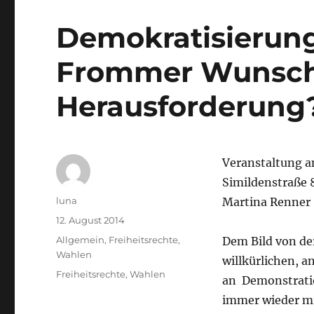
Demokratisierung 
Frommer Wunsch 
Herausforderung
Veranstaltung am
Simildenstraße 
Autor
luna
Martina Renner
Veröffentlicht
12. August 2014
am
Kategorien
Allgemein
,
Freiheitsrechte
,
Dem Bild von der
Wahlen
willkürlichen, 
Schlagwörter
Freiheitsrechte
,
Wahlen
an Demonstratio
immer wieder mit