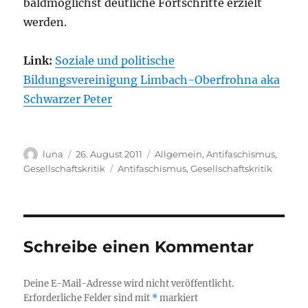
baldmöglichst deutliche Fortschritte erzielt
werden.
Link:
Soziale und politische
Bildungsvereinigung Limbach-Oberfrohna aka
Schwarzer Peter
Autor
Veröffentlicht
Kategorien
luna
26. August 2011
Allgemein
,
Antifaschismus
,
am
Schlagwörter
Gesellschaftskritik
Antifaschismus
,
Gesellschaftskritik
Schreibe einen Kommentar
Deine E-Mail-Adresse wird nicht veröffentlicht.
Erforderliche Felder sind mit
*
markiert