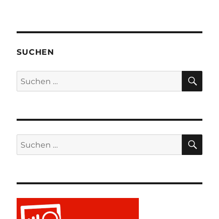
SUCHEN
SU
Suchen
nach:
SU
Suchen
nach: