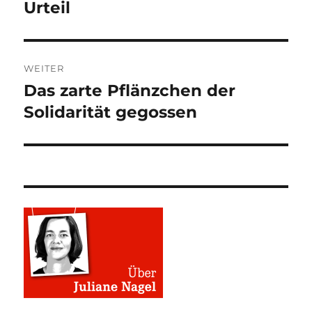
Beitrag:
Urteil
WEITER
Das zarte Pflänzchen der
Nächster
Beitrag:
Solidarität gegossen