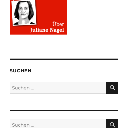
SUCHEN
SU
Suchen
nach:
SU
Suchen