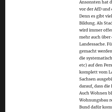
Ansonsten hat d
vor der AfD und 
Denn es gibt vie
Bildung. Als Sta
wird immer offen
mehr auch über 
Landessache. Für
gemacht werden,
die systematisc
etc) auf den Per
komplett vom La
Sachsen ausgebi
darauf, dass di
Auch Wohnen ble
Wohnungsbau rei
Bund dafür komm