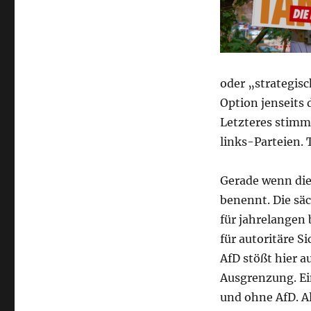
oder „strategisc
Option jenseits 
Letzteres stimmt
links-Parteien. 
Gerade wenn di
benennt. Die säc
für jahrelangen 
für autoritäre S
AfD stößt hier a
Ausgrenzung. Ei
und ohne AfD. Al