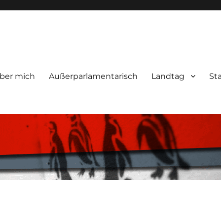
ber mich
Außerparlamentarisch
Landtag
St