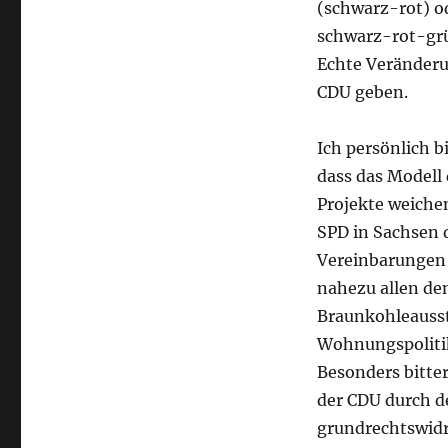
(schwarz-rot) o
schwarz-rot-grü
Echte Veränderu
CDU geben.
Ich persönlich 
dass das Modell
Projekte weichen
SPD in Sachsen d
Vereinbarungen 
nahezu allen d
Braunkohleausst
Wohnungspolitik
Besonders bitter
der CDU durch d
grundrechtswidri