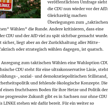
veröffentlichten Umfrage sieht
die CDU nun wieder vor der AfD
Gleichzeitig machen
Überlegungen zum „taktische
hen“ Wählen“ die Runde. Andere kritisieren, dass eine
der CDU und der AfD viel zu spät sichtbar gemacht wurde
 sicher, liegt aber an der Zurückhaltung aller Mitte-
Taktisch oder strategisch wählen dagegen, ist quatsch.
e Anregung zum taktischen Wählen eine Wahloption CD
hsische CDU steht für eine ultrakonservative Linie, steh
bildungs-, sozial- und demokratiepolitischen Stillstand,
icherheitspolitik und fehlende ökologische Konzepte. Die
uf einen fruchtbaren Boden für ihre Hetze und Politik der
ne progressive Zukunft gibt es in Sachsen nur ohne CDU
s LINKE stehen wir dafür bereit. Für ein weiter so