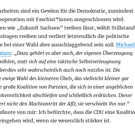
heiten sind ein Gewinn für die Demokratie, zumindest
ooperation mit Faschist*innen ausgeschlossen wird.
en wie „Zukunft Sachsen“ treiben lässt, wählt Stillstand
mfragen treiben und verliert letztendlich die politische
 bei einer Wahl aber ausschlaggebend sein soll.
Michael
 dazu
:
„Dazu gehört es aber auch, der eigenen Überzeugung
wählen,
statt sich auf eine taktische Selbstverleugnung
überdies sehr wahrscheinlich auch noch nutzlos ist. Die
ie ewige Wahl des kleineren Übels, das vielleicht kleiner gar
ge große Koalition von Parteien, die sich in einer angeblichen
nkenntlichkeit abschleifen und schließlich erdrücken. Dieser
ert nicht den Machtantritt der AfD, sie verschiebt ihn nur.“
ußnote von mir: Ich befürchte, dass die CDU eine Koaliti
eingehen wird, wenn sie wesentlich stärker ist.