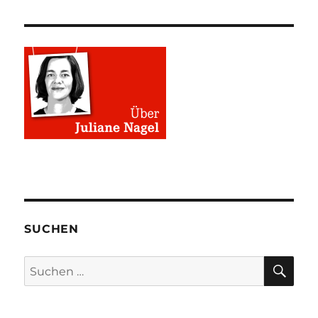
SUCHEN
SU
Suchen
nach: