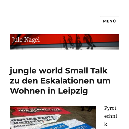
MENÜ
jule.linXXnet.de
jungle world Small Talk
zu den Eskalationen um
Wohnen in Leipzig
Pyrot
echni
k,