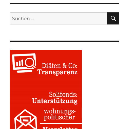
SU
Suchen
nach: