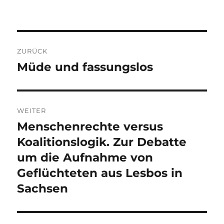
Beitragsnavigation
ZURÜCK
Müde und fassungslos
Vorheriger
Beitrag:
WEITER
Menschenrechte versus
Nächster
Beitrag:
Koalitionslogik. Zur Debatte
um die Aufnahme von
Geflüchteten aus Lesbos in
Sachsen