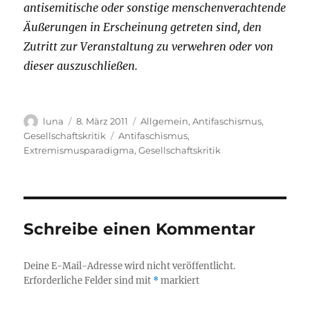
antisemitische oder sonstige menschenverachtende
Äußerungen in Erscheinung getreten sind, den
Zutritt zur Veranstaltung zu verwehren oder von
dieser auszuschließen.
Autor
Veröffentlicht
Kategorien
luna
8. März 2011
Allgemein
,
Antifaschismus
,
am
Schlagwörter
Gesellschaftskritik
Antifaschismus
,
Extremismusparadigma
,
Gesellschaftskritik
Schreibe einen Kommentar
Deine E-Mail-Adresse wird nicht veröffentlicht.
Erforderliche Felder sind mit
*
markiert