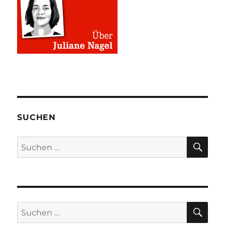
SUCHEN
SU
Suchen
nach:
SU
Suchen
nach: