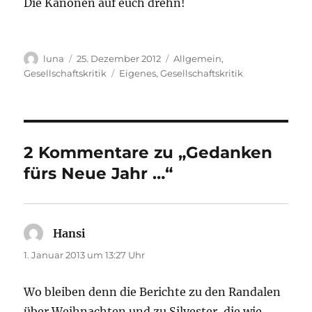
Die Kanonen auf euch drehn!
Autor
Veröffentlicht
Kategorien
luna
25. Dezember 2012
Allgemein
,
am
Schlagwörter
Gesellschaftskritik
Eigenes
,
Gesellschaftskritik
2 Kommentare zu „Gedanken
fürs Neue Jahr …“
Hansi
sagt:
1. Januar 2013 um 13:27 Uhr
Wo bleiben denn die Berichte zu den Randalen
über Weihnachten und zu Silvester, die wie