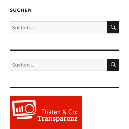
SUCHEN
SU
Suchen
nach:
SU
Suchen
nach: