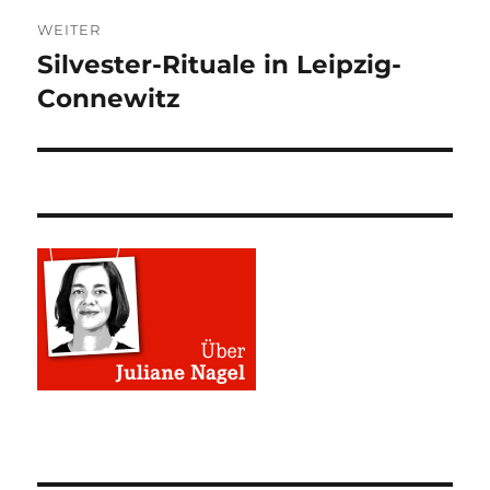
WEITER
Silvester-Rituale in Leipzig-
Nächster
Beitrag:
Connewitz