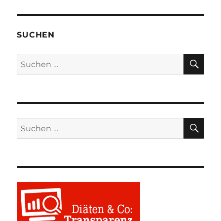
SUCHEN
SU
Suchen
nach:
SU
Suchen
nach: