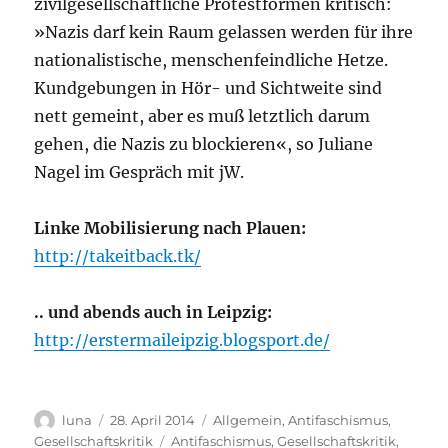
zivilgesellschaftliche Protestformen kritisch:
»Nazis darf kein Raum gelassen werden für ihre
nationalistische, menschenfeindliche Hetze.
Kundgebungen in Hör- und Sichtweite sind
nett gemeint, aber es muß letztlich darum
gehen, die Nazis zu blockieren«, so Juliane
Nagel im Gespräch mit jW.
Linke Mobilisierung nach Plauen:
http://takeitback.tk/
.. und abends auch in Leipzig:
http://erstermaileipzig.blogsport.de/
Autor
Veröffentlicht
Kategorien
luna
28. April 2014
Allgemein
,
Antifaschismus
,
am
Schlagwörter
Gesellschaftskritik
Antifaschismus
,
Gesellschaftskritik
,