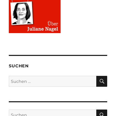
SUCHEN
SU
Suchen
nach:
SU
Suchen