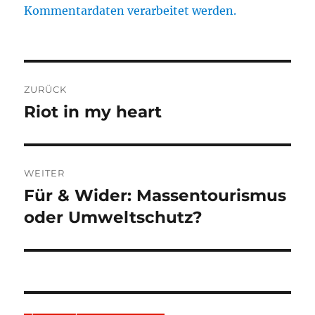
Kommentardaten verarbeitet werden.
Beitragsnavigation
ZURÜCK
Riot in my heart
Vorheriger
Beitrag:
WEITER
Für & Wider: Massentourismus
Nächster
Beitrag:
oder Umweltschutz?