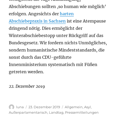
Abschiebungen sollten ,so human wie möglich‘
erfolgen. Angesichts der
harten
Abschiebepraxis in Sachsen
ist eine Atempause
dringend nötig. Dies ermöglicht der
Winterabschiebestopp unter Rückgriff auf das
Bundesgesetz. Wir fordern nichts Unmögliches,
sondern humanistische Mindeststandards, die
sonst durch das CDU-geführte
Innenministerium systematisch mit Füßen
getreten werden.
22. Dezember 2019
Autor
Veröffentlicht
Kategorien
luna
23. Dezember 2019
Allgemein
,
Asyl
,
am
Außerparlamentarisch
,
Landtag
,
Pressemitteilungen