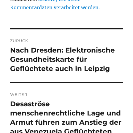
Kommentardaten verarbeitet werden.
Beitragsnavigation
ZURÜCK
Nach Dresden: Elektronische
Vorheriger
Beitrag:
Gesundheitskarte für
Geflüchtete auch in Leipzig
WEITER
Desaströse
Nächster
Beitrag:
menschenrechtliche Lage und
Armut führen zum Anstieg der
aus Venezuela Geflüchteten