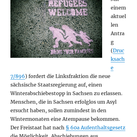
einem
aktuel
len
Antra
g
(
Druc
ksach
e
7/896
) fordert die Linksfraktion die neue
sächsische Staatsregierung auf, einen
Winterabschiebestopp in Sachsen zu erlassen.
Menschen, die in Sachsen erfolglos um Asyl
ersucht haben, sollen zumindest in den
Wintermonaten eine Atempause bekommen.
Der Freistaat hat nach
§ 60a Aufenthaltsgesetz
die Möglichkeit, Abschiebungen aus