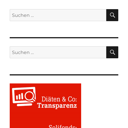
SU
Suchen
nach:
SU
Suchen
nach: