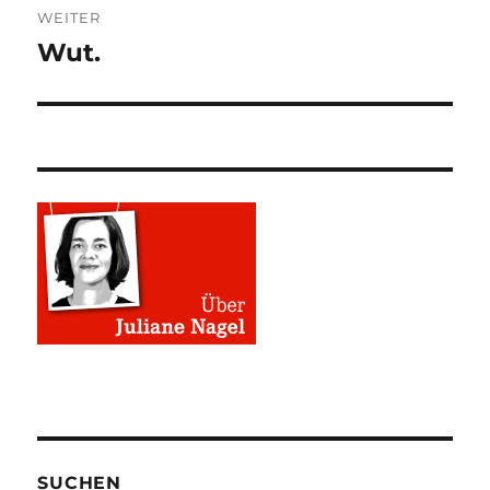
WEITER
Wut.
Nächster
Beitrag:
SUCHEN