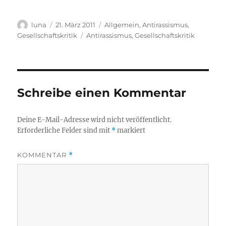
Autor
Veröffentlicht
Kategorien
luna
21. März 2011
Allgemein
,
Antirassismus
,
am
Schlagwörter
Gesellschaftskritik
Antirassismus
,
Gesellschaftskritik
Schreibe einen Kommentar
Deine E-Mail-Adresse wird nicht veröffentlicht.
Erforderliche Felder sind mit
*
markiert
KOMMENTAR
*