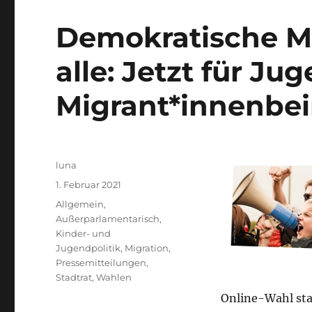
Demokratische M
alle: Jetzt für J
Migrant*innenbei
Autor
luna
Veröffentlicht
1. Februar 2021
am
Kategorien
Allgemein
,
Außerparlamentarisch
,
Kinder- und
Jugendpolitik
,
Migration
,
Pressemitteilungen
,
Stadtrat
,
Wahlen
Online-Wahl sta