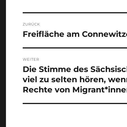
Beitragsnavigation
ZURÜCK
Freifläche am Connewitze
Vorheriger
Beitrag:
WEITER
Die Stimme des Sächsisc
Nächster
Beitrag:
viel zu selten hören, we
Rechte von Migrant*inne