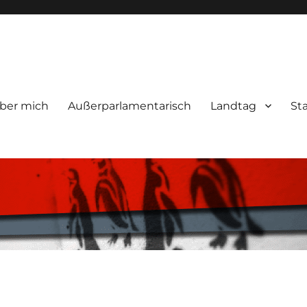
ber mich
Außerparlamentarisch
Landtag
St