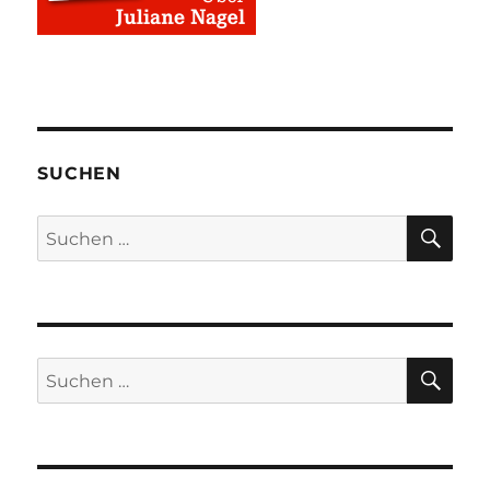
SUCHEN
SU
Suchen
nach:
SU
Suchen
nach: