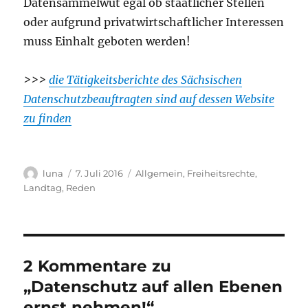
Datensammelwut egal ob staatlicher Stellen
oder aufgrund privatwirtschaftlicher Interessen
muss Einhalt geboten werden!
>>>
die Tätigkeitsberichte des Sächsischen
Datenschutzbeauftragten sind auf dessen Website
zu finden
Autor
Veröffentlicht
Kategorien
luna
7. Juli 2016
Allgemein
,
Freiheitsrechte
,
am
Landtag
,
Reden
2 Kommentare zu
„Datenschutz auf allen Ebenen
ernst nehmen!“