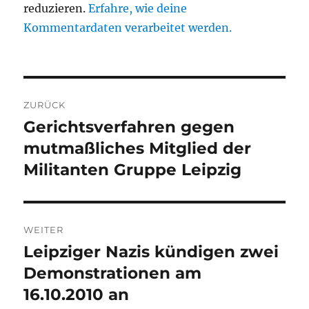
reduzieren.
Erfahre, wie deine
Kommentardaten verarbeitet werden.
Beitragsnavigation
ZURÜCK
Gerichtsverfahren gegen
Vorheriger
Beitrag:
mutmaßliches Mitglied der
Militanten Gruppe Leipzig
WEITER
Leipziger Nazis kündigen zwei
Nächster
Beitrag:
Demonstrationen am
16.10.2010 an