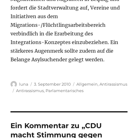
fordert die Stadtverwaltung auf, Vereine und
Initiativen aus dem
Migrations-/Flüchtlingsarbeitsbereich
verbindlich in die Erarbeitung des
Integrations-Konzeptes einzubeziehen. Ein
stärkeres Augenmerk sollte zudem auf die
Belange Asylsuchender gelegt werden.
Autor
Veröffentlicht
Kategorien
luna
3. September 2010
Allgemein
,
Antirassismus
am
Schlagwörter
Antirassismus
,
Parlamentarisches
Ein Kommentar zu „CDU
macht Stimmung gegen