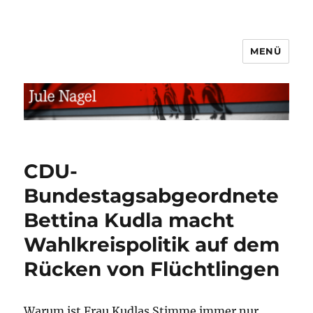
MENÜ
jule.linXXnet.de
CDU-
Bundestagsabgeordnete
Bettina Kudla macht
Wahlkreispolitik auf dem
Rücken von Flüchtlingen
Warum ist Frau Kudlas Stimme immer nur