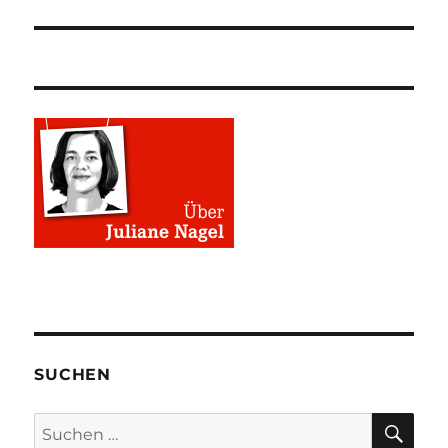
Beitrag:
SUCHEN
SU
Suchen