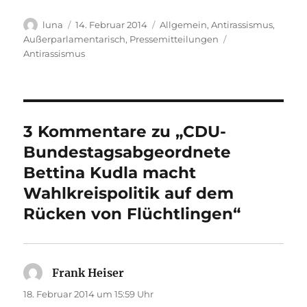
Autor
Veröffentlicht
Kategorien
luna
14. Februar 2014
Allgemein
,
Antirassismus
,
am
Schlagwörter
Außerparlamentarisch
,
Pressemitteilungen
Antirassismus
3 Kommentare zu „CDU-
Bundestagsabgeordnete
Bettina Kudla macht
Wahlkreispolitik auf dem
Rücken von Flüchtlingen“
Frank Heiser
sagt:
18. Februar 2014 um 15:59 Uhr