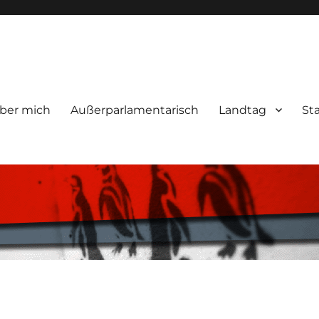
ber mich
Außerparlamentarisch
Landtag
St