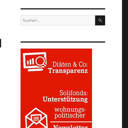
SUCHEN
Suchen
nach:
d