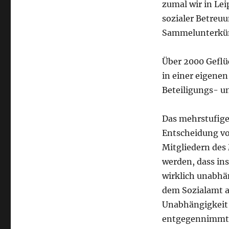
zumal wir in Le
sozialer Betreu
Sammelunterkün
Über 2000 Geflü
in einer eigenen
Beteiligungs- u
Das mehrstufige 
Entscheidung vo
Mitgliedern des 
werden, dass in
wirklich unabhän
dem Sozialamt an
Unabhängigkeit 
entgegennimmt u