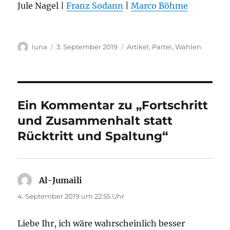
Jule Nagel |
Franz Sodann
|
Marco Böhme
Autor
Veröffentlicht
Kategorien
luna
3. September 2019
Artikel
,
Partei
,
Wahlen
am
Ein Kommentar zu „Fortschritt
und Zusammenhalt statt
Rücktritt und Spaltung“
Al-Jumaili
sagt:
4. September 2019 um 22:55 Uhr
Liebe Ihr, ich wäre wahrscheinlich besser