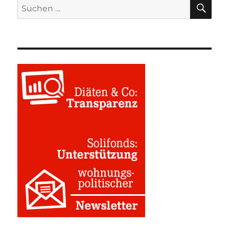
SU
Suchen
nach: