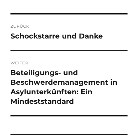
Beitragsnavigation
ZURÜCK
Schockstarre und Danke
Vorheriger
Beitrag:
WEITER
Beteiligungs- und
Nächster
Beitrag:
Beschwerdemanagement in
Asylunterkünften: Ein
Mindeststandard