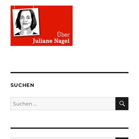
SUCHEN
SU
Suchen
nach: