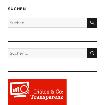
SUCHEN
SU
Suchen
nach:
SU
Suchen
nach: