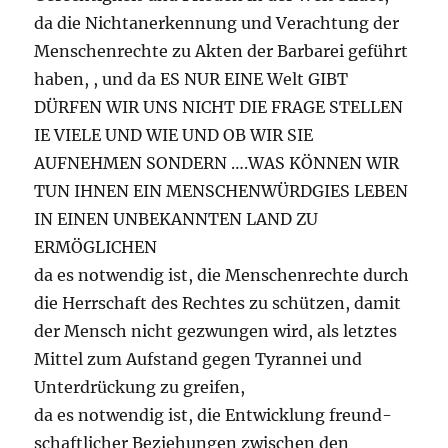
da die Nich­tan­erken­nung und Ver­ach­tung der
Men­schen­rechte zu Akten der Bar­barei geführt
haben, , und da ES NUR EINE Welt GIBT
DÜRFEN WIR UNS NICHT DIE FRAGE STELLEN
IE VIELE UND WIE UND OB WIR SIE
AUFNEHMEN SONDERN ….WAS KÖNNEN WIR
TUN IHNEN EIN MENSCHENWÜRDGIES LEBEN
IN EINEN UNBEKANNTEN LAND ZU
ERMÖGLICHEN
da es notwendig ist, die Men­schen­rechte durch
die Herrschaft des Rechtes zu schützen, damit
der Men­sch nicht gezwun­gen wird, als let­ztes
Mit­tel zum Auf­s­tand gegen Tyran­nei und
Unter­drück­ung zu greifen,
da es notwendig ist, die Entwick­lung fre­und­
schaftlicher Beziehun­gen zwis­chen den