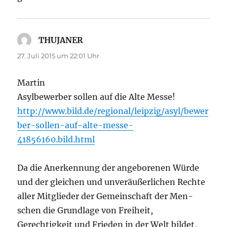
THUJANER
sagt:
27. Juli 2015 um 22:01 Uhr
Martin
Asylbewerber sollen auf die Alte Messe!
http://www.bild.de/regional/leipzig/asyl/bewer
ber-sollen-auf-alte-messe-
41856160.bild.html
Da die Anerken­nung der ange­bore­nen Würde
und der gle­ichen und unveräußer­lichen Rechte
aller Mit­glieder der Gemein­schaft der Men­
schen die Grund­lage von Frei­heit,
Gerechtigkeit und Frieden in der Welt bildet,