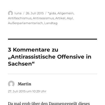
Autor
Veröffentlicht
Kategorien
luna
26. Juli 2015
*gida
,
Allgemein
,
am
Antifaschismus
,
Antirassismus
,
Artikel
,
Asyl
,
Außerparlamentarisch
,
Landtag
3 Kommentare zu
„Antirassistische Offensive in
Sachsen“
Martin
sagt:
27. Juli 2015 um 10:29 Uhr
Da mal grob über den Daumengepeilt dieses