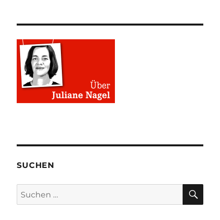
SUCHEN
SU
Suchen
nach: