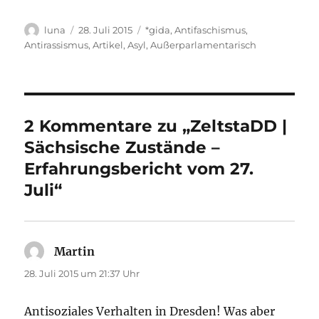
Autor
Veröffentlicht
Kategorien
luna
28. Juli 2015
*gida
,
Antifaschismus
,
am
Antirassismus
,
Artikel
,
Asyl
,
Außerparlamentarisch
2 Kommentare zu „ZeltstaDD |
Sächsische Zustände –
Erfahrungsbericht vom 27.
Juli“
Martin
sagt:
28. Juli 2015 um 21:37 Uhr
Antisoziales Verhalten in Dresden! Was aber