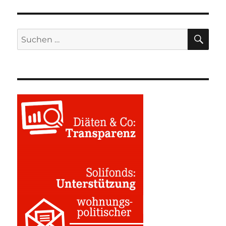
SU
Suchen
nach: