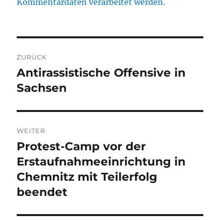
Kommentardaten verarbeitet werden.
Beitragsnavigation
ZURÜCK
Antirassistische Offensive in
Vorheriger
Beitrag:
Sachsen
WEITER
Protest-Camp vor der
Nächster
Beitrag:
Erstaufnahmeeinrichtung in
Chemnitz mit Teilerfolg
beendet