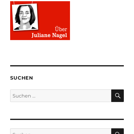
SUCHEN
SU
Suchen
nach:
SU
Suchen