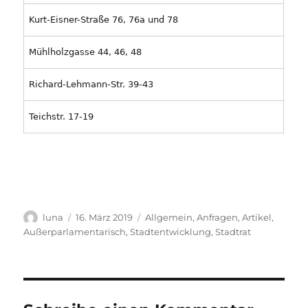
Kurt-Eisner-Straße 76, 76a und 78
Mühlholzgasse 44, 46, 48
Richard-Lehmann-Str. 39-43
Teichstr. 17-19
Autor
Veröffentlicht
Kategorien
luna
16. März 2019
Allgemein
,
Anfragen
,
Artikel
,
am
Außerparlamentarisch
,
Stadtentwicklung
,
Stadtrat