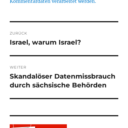
Kommentardaten verarbeitet werden.
Beitragsnavigation
ZURÜCK
Israel, warum Israel?
Vorheriger
Beitrag:
WEITER
Skandalöser Datenmissbrauch
Nächster
Beitrag:
durch sächsische Behörden