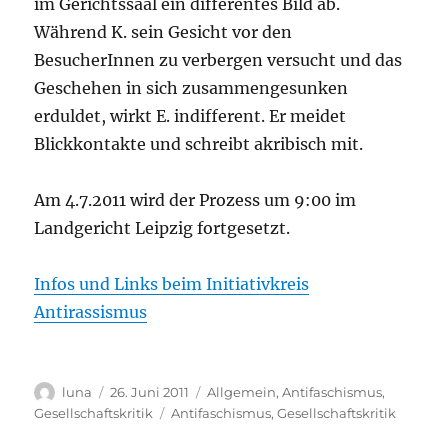
im Gerichtssaal ein differentes Bild ab.
Während K. sein Gesicht vor den
BesucherInnen zu verbergen versucht und das
Geschehen in sich zusammengesunken
erduldet, wirkt E. indifferent. Er meidet
Blickkontakte und schreibt akribisch mit.
Am 4.7.2011 wird der Prozess um 9:00 im
Landgericht Leipzig fortgesetzt.
Infos und Links beim Initiativkreis
Antirassismus
Autor
Veröffentlicht
Kategorien
luna
26. Juni 2011
Allgemein
,
Antifaschismus
,
am
Schlagwörter
Gesellschaftskritik
Antifaschismus
,
Gesellschaftskritik