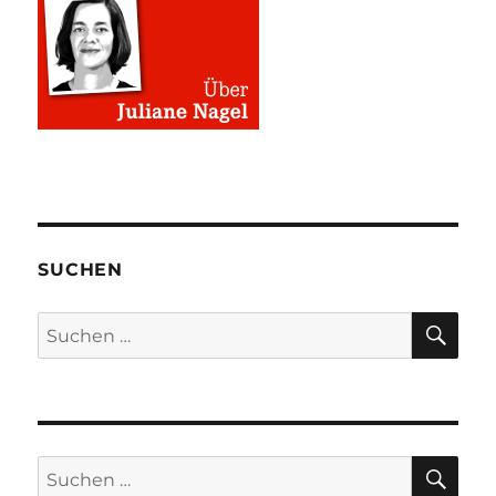
SUCHEN
SU
Suchen
nach:
SU
Suchen