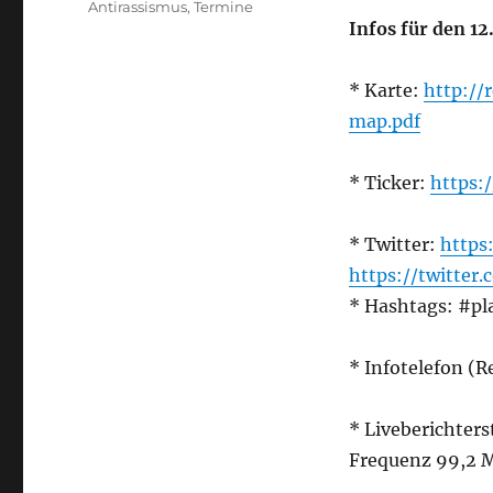
Antirassismus
,
Termine
Infos für den 12
* Karte:
http://
map.pdf
* Ticker:
https:
* Twitter:
https
https://twitter
* Hashtags: #p
* Infotelefon (
* Liveberichter
Frequenz 99,2 M