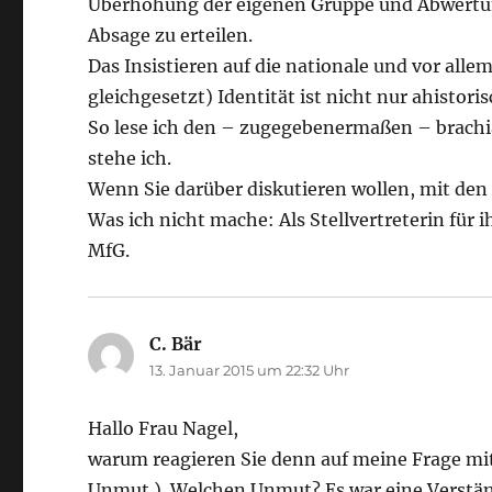
Überhöhung der eigenen Gruppe und Abwertung 
Absage zu erteilen.
Das Insistieren auf die nationale und vor all
gleichgesetzt) Identität ist nicht nur ahistor
So lese ich den – zugegebenermaßen – brachia
stehe ich.
Wenn Sie darüber diskutieren wollen, mit den 
Was ich nicht mache: Als Stellvertreterin für
MfG.
C. Bär
sagt:
13. Januar 2015 um 22:32 Uhr
Hallo Frau Nagel,
warum reagieren Sie denn auf meine Frage mit
Unmut.). Welchen Unmut? Es war eine Verständ