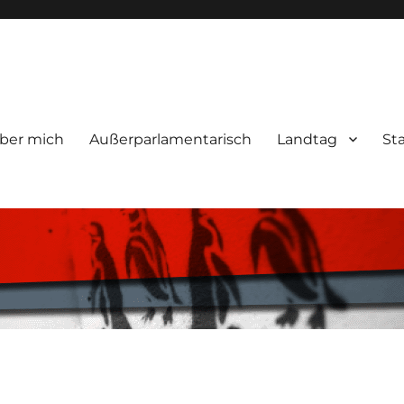
ber mich
Außerparlamentarisch
Landtag
St