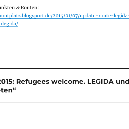
punkten & Routen:
immtplatz.blogsport.de/2015/01/07/update-route-legida
olegida/
 2015: Refugees welcome. LEGIDA un
eten“