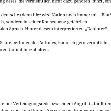
derer, die vermeintlich nicht dazu gehören, führt, ei
em deutsche (denn hier wird Nation noch immer mit „Blut
isch, sondern in seiner Konsequenz gefährlich.
len Spruch. Hinter diesem interpretierten „Dahinter“
SchreiberInnen des Aufrufes, kann ich gern vermitteln.
 ihren Unmut herzuhalten.
 einer Verteidigungsrede bzw. einem Angriff (…für Ihre
nisfrage, kein Unmut. Sie verlinken bzw. verweisen auf