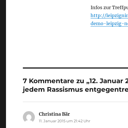
Infos zur Treff
http://leipzign
demo-leipzig-n
7 Kommentare zu „12. Januar
jedem Rassismus entgegentr
Christina Bär
sagt:
11. Januar 2015 um 21:42 Uhr