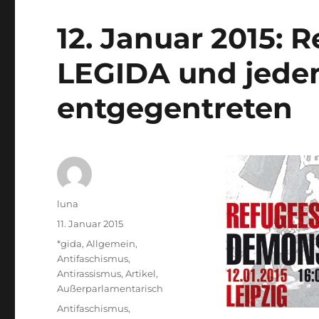
12. Januar 2015: 
LEGIDA und jede
entgegentreten
Autor
luna
Veröffentlicht
11. Januar 2015
am
Kategorien
*gida
,
Allgemein
,
Antifaschismus
,
Antirassismus
,
Artikel
,
Außerparlamentarisch
Schlagwörter
Antifaschismus
,