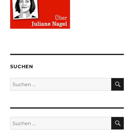
SUCHEN
SU
Suchen
nach:
SU
Suchen
nach: