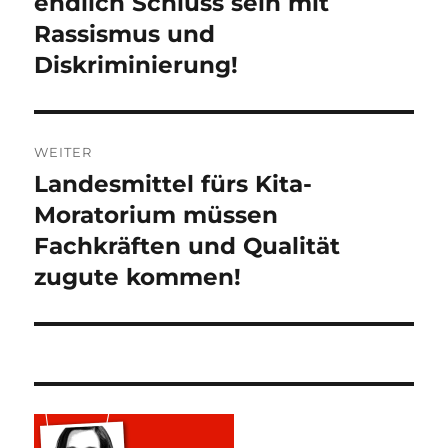
endlich Schluss sein mit
Rassismus und
Diskriminierung!
WEITER
Landesmittel fürs Kita-
Nächster
Beitrag:
Moratorium müssen
Fachkräften und Qualität
zugute kommen!