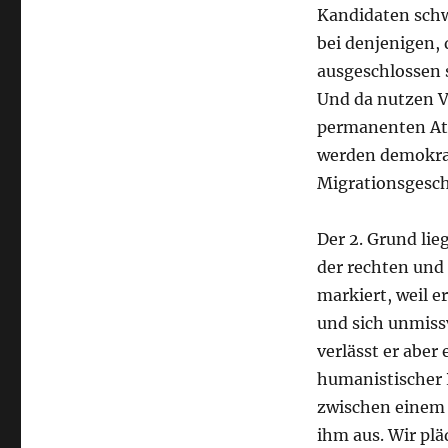
Kandidaten schw
bei denjenigen,
ausgeschlossen 
Und da nutzen V
permanenten Att
werden demokrat
Migrationsgeschi
Der 2. Grund li
der rechten und
markiert, weil e
und sich unmiss
verlässt er abe
humanistischer 
zwischen einem 
ihm aus. Wir pl