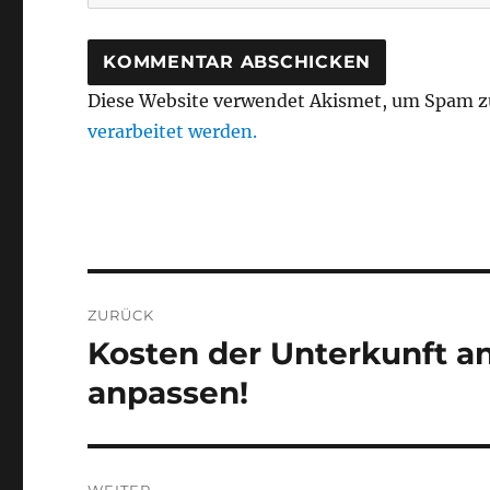
Diese Website verwendet Akismet, um Spam z
verarbeitet werden.
Beitragsnavigation
ZURÜCK
Kosten der Unterkunft an
Vorheriger
Beitrag:
anpassen!
WEITER