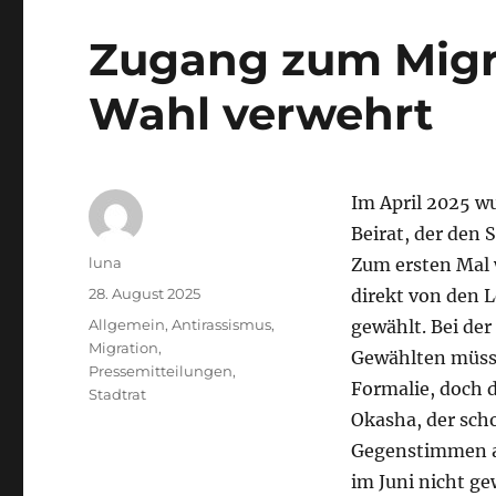
Zugang zum Migra
Wahl verwehrt
Im April 2025 w
Beirat, der den 
Autor
luna
Zum ersten Mal 
Veröffentlicht
28. August 2025
direkt von den 
am
Kategorien
Allgemein
,
Antirassismus
,
gewählt. Bei der
Migration
,
Gewählten müsse
Pressemitteilungen
,
Formalie, doch 
Stadtrat
Okasha, der sch
Gegenstimmen a
im Juni nicht gew