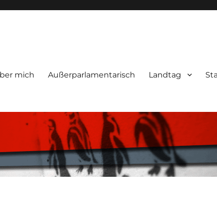
ber mich
Außerparlamentarisch
Landtag
St