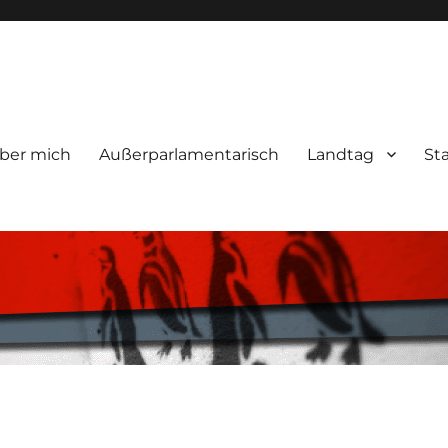
ber mich
Außerparlamentarisch
Landtag
St