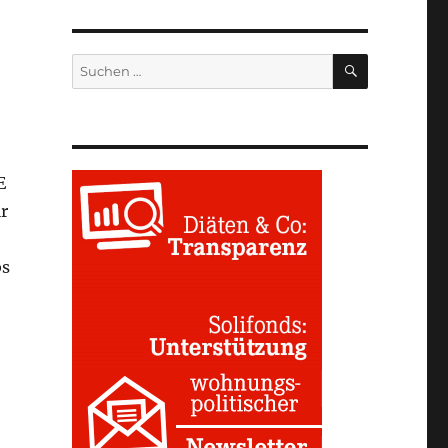
SUCHEN
Suchen
nach:
E
r
bs