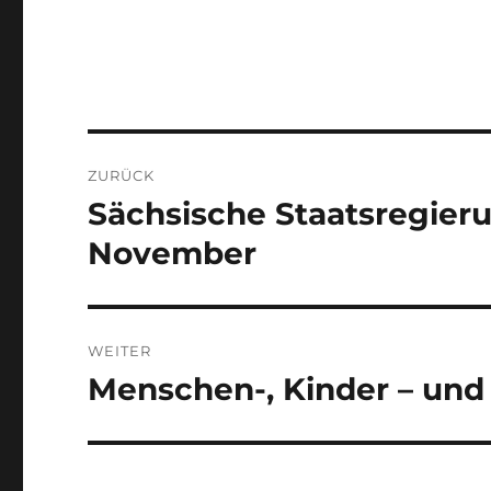
Beitragsnavigation
ZURÜCK
Sächsische Staatsregier
Vorheriger
Beitrag:
November
WEITER
Menschen-, Kinder – und
Nächster
Beitrag: