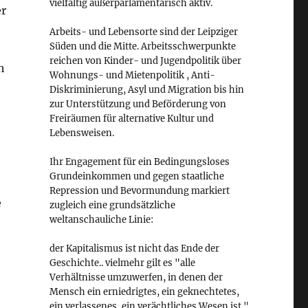
vielfältig außerparlamentarisch aktiv.
er
Arbeits- und Lebensorte sind der Leipziger
Süden und die Mitte. Arbeitsschwerpunkte
reichen von Kinder- und Jugendpolitik über
h
Wohnungs- und Mietenpolitik , Anti-
Diskriminierung, Asyl und Migration bis hin
zur Unterstützung und Beförderung von
Freiräumen für alternative Kultur und
Lebensweisen.
Ihr Engagement für ein Bedingungsloses
Grundeinkommen und gegen staatliche
Repression und Bevormundung markiert
e
zugleich eine grundsätzliche
weltanschauliche Linie:
der Kapitalismus ist nicht das Ende der
Geschichte.. vielmehr gilt es "alle
Verhältnisse umzuwerfen, in denen der
t
Mensch ein erniedrigtes, ein geknechtetes,
ein verlassenes, ein verächtliches Wesen ist."