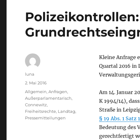
Polizeikontrolle
Grundrechtseingri
Kleine Anfrage e
Quartal 2016 in
Autor
luna
Verwaltungsgeri
Veröffentlicht
2. Mai 2016
am
Kategorien
Allgemein
,
Anfragen
,
Am 14. Januar 20
Außerparlamentarisch
,
K 1994/14), dass
Connewitz
,
Straße in Leipz
Freiheitsrechte
,
Landtag
,
Pressemitteilungen
§ 19 Abs. 1 Satz 
Bedeutung des V
gerechtfertigt 