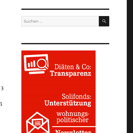
SUCHEN
Suchen
nach:
 3
ß
t