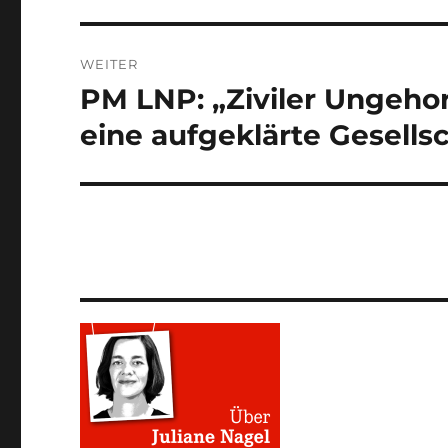
WEITER
PM LNP: „Ziviler Ungeho
Nächster
Beitrag:
eine aufgeklärte Gesells