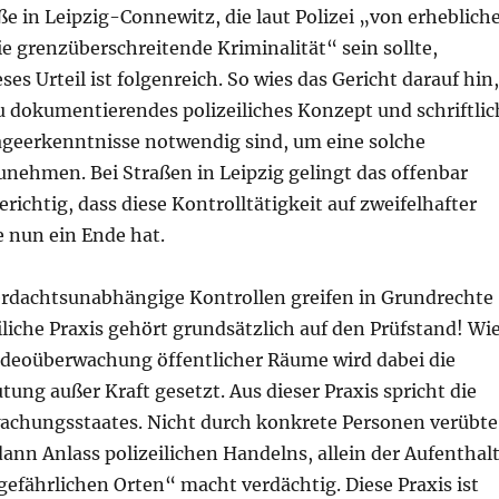
e in Leipzig-Connewitz, die laut Polizei „von erheblich
e grenzüberschreitende Kriminalität“ sein sollte,
ses Urteil ist folgenreich. So wies das Gericht darauf hin,
u dokumentierendes polizeiliches Konzept und schriftlic
ageerkenntnisse notwendig sind, um eine solche
unehmen. Bei Straßen in Leipzig gelingt das offenbar
erichtig, dass diese Kontrolltätigkeit auf zweifelhafter
 nun ein Ende hat.
erdachtsunabhängige Kontrollen greifen in Grundrechte
eiliche Praxis gehört grundsätzlich auf den Prüfstand! Wi
ideoüberwachung öffentlicher Räume wird dabei die
ng außer Kraft gesetzt. Aus dieser Praxis spricht die
achungsstaates. Nicht durch konkrete Personen verübte
dann Anlass polizeilichen Handelns, allein der Aufenthal
gefährlichen Orten“ macht verdächtig. Diese Praxis ist