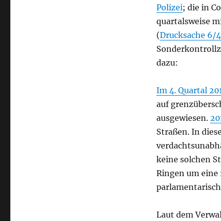
Polizei
; die in 
quartalsweise mi
(
Drucksache 6/
Sonderkontrollzo
dazu:
Im 4. Quartal 201
auf grenzübersc
ausgewiesen.
20
Straßen. In dies
verdachtsunabhä
keine solchen St
Ringen um eine 
parlamentarisch
Laut dem Verwalt