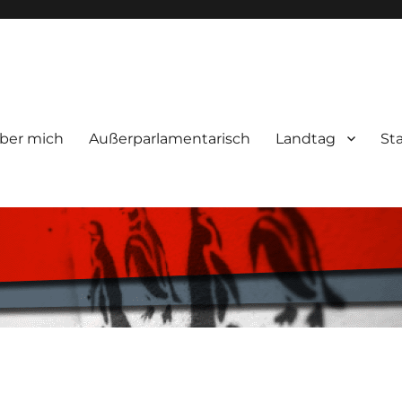
ber mich
Außerparlamentarisch
Landtag
St