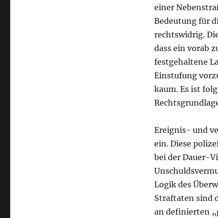
einer Nebenstraß
Bedeutung für di
rechtswidrig. Die
dass ein vorab z
festgehaltene L
Einstufung vorz
kaum. Es ist folg
Rechtsgrundlage
Ereignis- und v
ein. Diese poliz
bei der Dauer-V
Unschuldsvermutu
Logik des Überw
Straftaten sind 
an definierten „