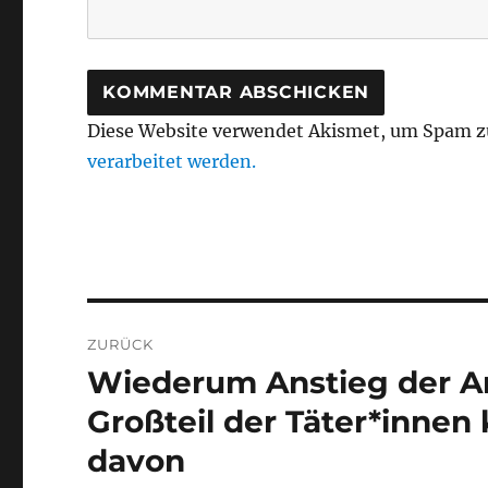
Diese Website verwendet Akismet, um Spam z
verarbeitet werden.
Beitragsnavigation
ZURÜCK
Wiederum Anstieg der An
Vorheriger
Beitrag:
Großteil der Täter*inne
davon