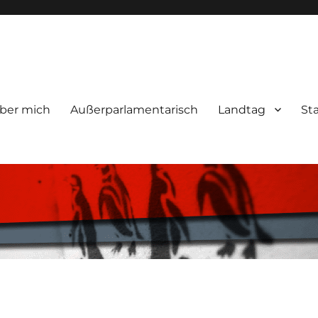
ber mich
Außerparlamentarisch
Landtag
St