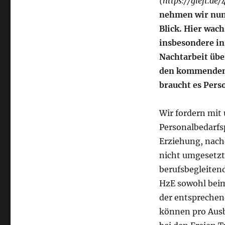
(https://gleft.de
nehmen wir nun 
Blick. Hier wach
insbesondere in
Nachtarbeit übe
den kommenden f
braucht es Pers
Wir fordern mit 
Personalbedarfsp
Erziehung, nach
nicht umgesetzt
berufsbegleitend
HzE sowohl beim
der entsprechen
können pro Ausb