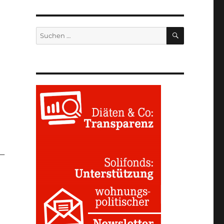
SUCHEN
Suchen
nach:
 –