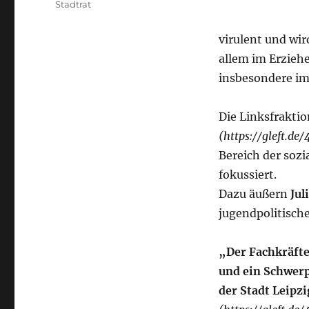
Stadtrat
virulent und wir
allem im Erzieh
insbesondere im 
Die Linksfrakti
(https://gleft.de/
Bereich der sozi
fokussiert.
Dazu äußern
Jul
jugendpolitisch
„Der Fachkräfte
und ein Schwerp
der Stadt Leipz