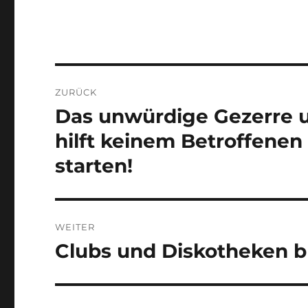
Beitragsnavigation
ZURÜCK
Das unwürdige Gezerre 
Vorheriger
Beitrag:
hilft keinem Betroffenen
starten!
WEITER
Clubs und Diskotheken b
Nächster
Beitrag: