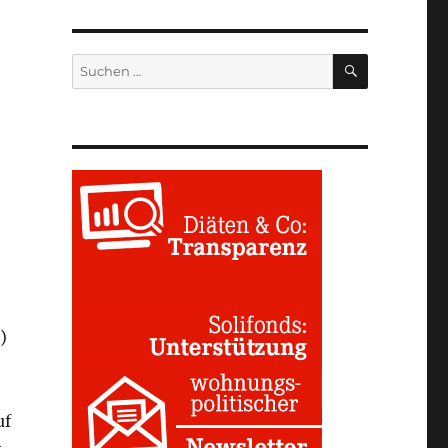
SUCHEN
Suchen
nach:
)
uf