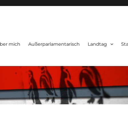
ber mich
Außerparlamentarisch
Landtag
St