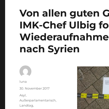
Von allen guten G
IMK-Chef Ulbig fo
Wiederaufnahme
nach Syrien
Autor
luna
Veröffentlicht
30. November 2017
am
Kategorien
Asyl
,
Außerparlamentarisch
,
Landtag
,