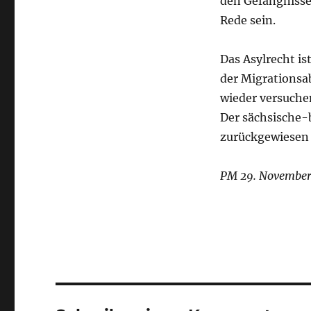
den Gefängnisse
Rede sein.
Das Asylrecht is
der Migrationsa
wieder versuche
Der sächsische-b
zurückgewiesen w
PM 29. November