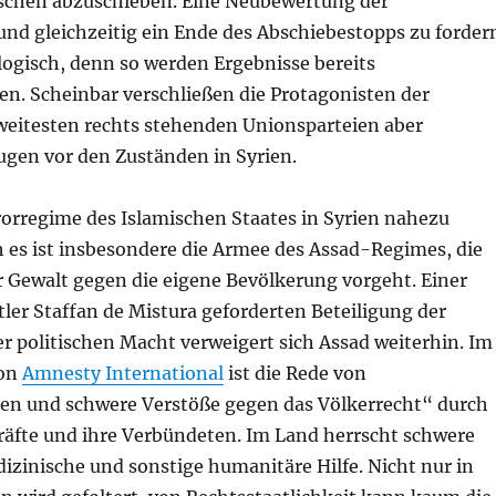
chen abzuschieben. Eine Neubewertung der
und gleichzeitig ein Ende des Abschiebestopps zu forder
nlogisch, denn so werden Ergebnisse bereits
 Scheinbar verschließen die Protagonisten der
eitesten rechts stehenden Unionsparteien aber
Augen vor den Zuständen in Syrien.
rorregime des Islamischen Staates in Syrien nahezu
 es ist insbesondere die Armee des Assad-Regimes, die
r Gewalt gegen die eigene Bevölkerung vorgeht. Einer
er Staffan de Mistura geforderten Beteiligung der
r politischen Macht verweigert sich Assad weiterhin. Im
von
Amnesty International
ist die Rede von
en und schwere Verstöße gegen das Völkerrecht“ durch
räfte und ihre Verbündeten. Im Land herrscht schwere
dizinische und sonstige humanitäre Hilfe. Nicht nur in