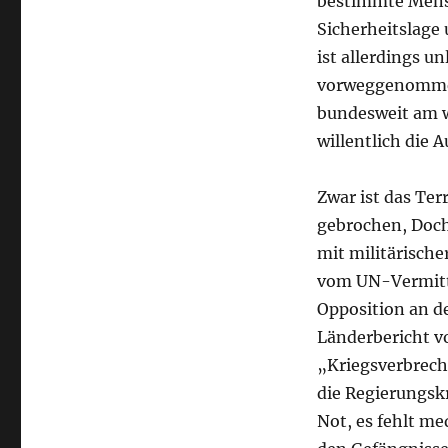
bestimmte Mens
Sicherheitslage 
ist allerdings u
vorweggenommen.
bundesweit am w
willentlich die 
Zwar ist das Ter
gebrochen, Doch
mit militärische
vom UN-Vermittl
Opposition an de
Länderbericht 
„Kriegsverbrech
die Regierungsk
Not, es fehlt me