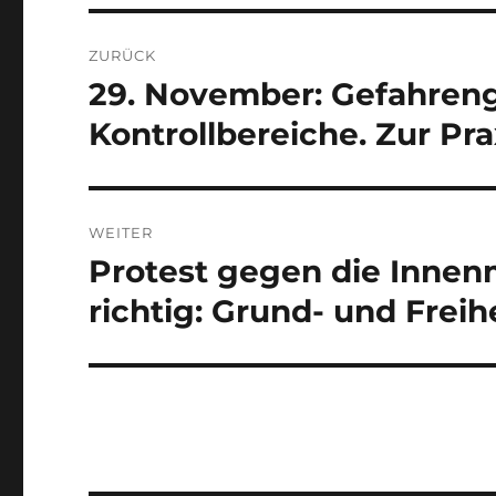
Beitragsnavigation
ZURÜCK
29. November: Gefahreng
Vorheriger
Beitrag:
Kontrollbereiche. Zur Pr
WEITER
Protest gegen die Innenm
Nächster
Beitrag:
richtig: Grund- und Freih