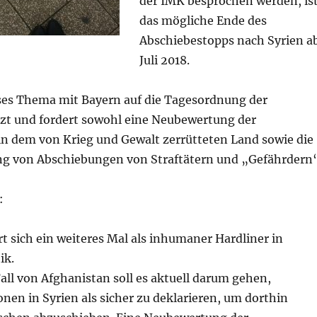
der IMK besprochen werden, is
das mögliche Ende des
Abschiebestopps nach Syrien a
Juli 2018.
ses Thema mit Bayern auf die Tagesordnung der
zt und fordert sowohl eine Neubewertung der
 in dem von Krieg und Gewalt zerrütteten Land sowie die
g von Abschiebungen von Straftätern und „Gefährdern“
:
rt sich ein weiteres Mal als inhumaner Hardliner in
ik.
all von Afghanistan soll es aktuell darum gehen,
en in Syrien als sicher zu deklarieren, um dorthin