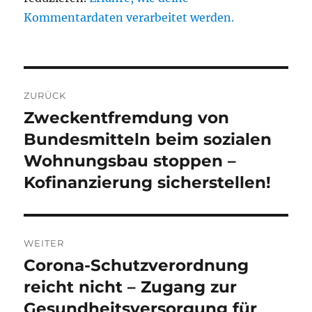
Kommentardaten verarbeitet werden.
Beitragsnavigation
ZURÜCK
Zweckentfremdung von
Vorheriger
Beitrag:
Bundesmitteln beim sozialen
Wohnungsbau stoppen –
Kofinanzierung sicherstellen!
WEITER
Corona-Schutzverordnung
Nächster
Beitrag:
reicht nicht – Zugang zur
Gesundheitsversorgung für