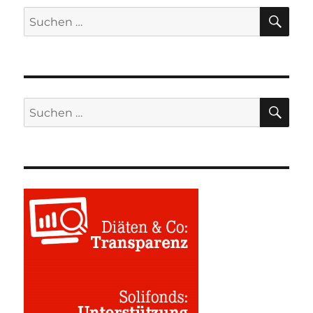
SU
Suchen
nach:
SU
Suchen
nach: