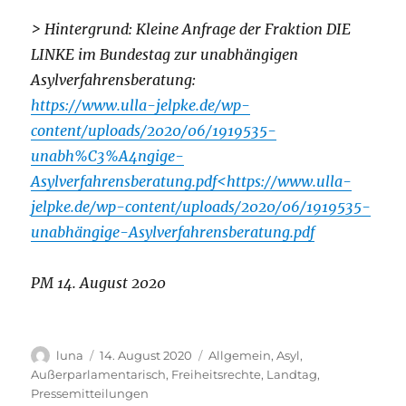
> Hintergrund: Kleine Anfrage der Fraktion DIE
LINKE im Bundestag zur unabhängigen
Asylverfahrensberatung:
https://www.ulla-jelpke.de/wp-
content/uploads/2020/06/1919535-
unabh%C3%A4ngige-
Asylverfahrensberatung.pdf
<https://www.ulla-
jelpke.de/wp-content/uploads/2020/06/1919535-
unabhängige-Asylverfahrensberatung.pdf
PM 14. August 2020
Autor
Veröffentlicht
Kategorien
luna
14. August 2020
Allgemein
,
Asyl
,
am
Außerparlamentarisch
,
Freiheitsrechte
,
Landtag
,
Pressemitteilungen