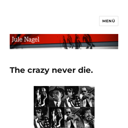
MENÜ
jule.linXXnet.de
The crazy never die.