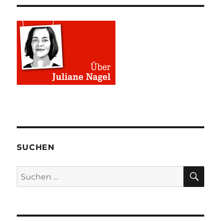
SUCHEN
SU
Suchen
nach: