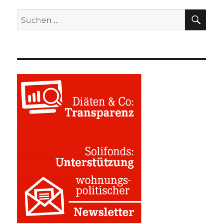
SU
Suchen
nach: