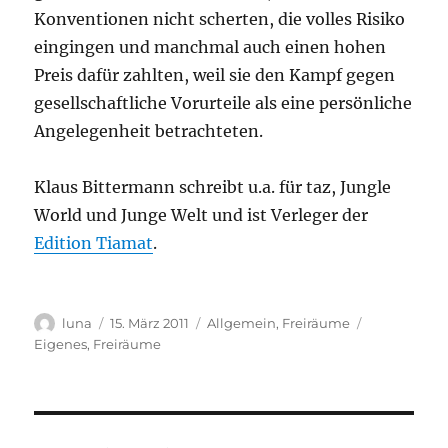
Konventionen nicht scherten, die volles Risiko
eingingen und manchmal auch einen hohen
Preis dafür zahlten, weil sie den Kampf gegen
gesellschaftliche Vorurteile als eine persönliche
Angelegenheit betrachteten.
Klaus Bittermann schreibt u.a. für taz, Jungle
World und Junge Welt und ist Verleger der
Edition Tiamat
.
Autor
Veröffentlicht
Kategorien
Schlagwörte
luna
15. März 2011
Allgemein
,
Freiräume
am
Eigenes
,
Freiräume