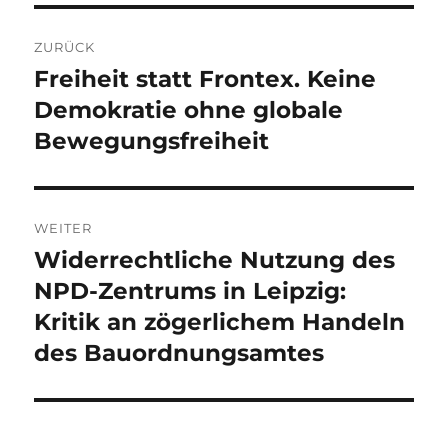
Beitragsnavigation
ZURÜCK
Freiheit statt Frontex. Keine
Vorheriger
Beitrag:
Demokratie ohne globale
Bewegungsfreiheit
WEITER
Widerrechtliche Nutzung des
Nächster
Beitrag:
NPD-Zentrums in Leipzig:
Kritik an zögerlichem Handeln
des Bauordnungsamtes