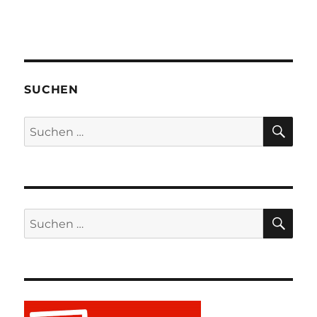
SUCHEN
SU
Suchen
nach:
SU
Suchen
nach: