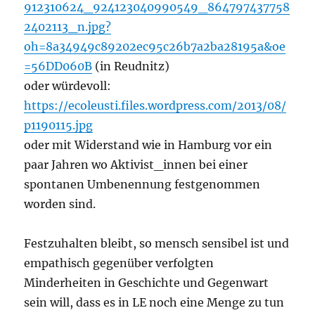
912310624_924123040990549_864797437758
2402113_n.jpg?
oh=8a34949c89202ec95c26b7a2ba28195a&oe
=56DD060B
(in Reudnitz)
oder würdevoll:
https://ecoleusti.files.wordpress.com/2013/08/
p1190115.jpg
oder mit Widerstand wie in Hamburg vor ein
paar Jahren wo Aktivist_innen bei einer
spontanen Umbenennung festgenommen
worden sind.
Festzuhalten bleibt, so mensch sensibel ist und
empathisch gegenüber verfolgten
Minderheiten in Geschichte und Gegenwart
sein will, dass es in LE noch eine Menge zu tun