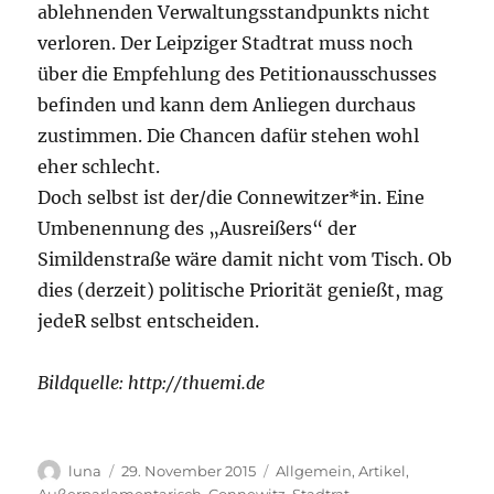
ablehnenden Verwaltungsstandpunkts nicht
verloren. Der Leipziger Stadtrat muss noch
über die Empfehlung des Petitionausschusses
befinden und kann dem Anliegen durchaus
zustimmen. Die Chancen dafür stehen wohl
eher schlecht.
Doch selbst ist der/die Connewitzer*in. Eine
Umbenennung des „Ausreißers“ der
Simildenstraße wäre damit nicht vom Tisch. Ob
dies (derzeit) politische Priorität genießt, mag
jedeR selbst entscheiden.
Bildquelle: http://thuemi.de
Autor
Veröffentlicht
Kategorien
luna
29. November 2015
Allgemein
,
Artikel
,
am
Außerparlamentarisch
,
Connewitz
,
Stadtrat