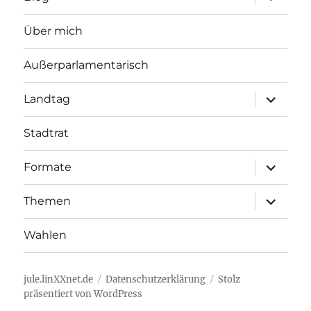
öffnen
Über mich
Außerparlamentarisch
Unterme
Landtag
öffnen
Stadtrat
Unterme
Formate
öffnen
Unterme
Themen
öffnen
Wahlen
jule.linXXnet.de
Datenschutzerklärung
Stolz
präsentiert von WordPress