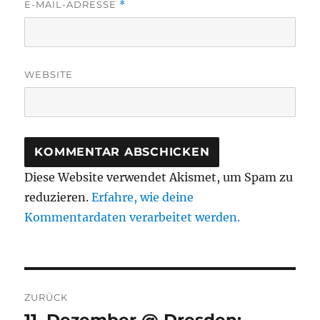
E-MAIL-ADRESSE
*
WEBSITE
Diese Website verwendet Akismet, um Spam zu
reduzieren.
Erfahre, wie deine
Kommentardaten verarbeitet werden.
Beitragsnavigation
ZURÜCK
11. Dezember @ Dresden:
Vorheriger