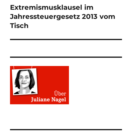
Extremismusklausel im
Nächster
Beitrag:
Jahressteuergesetz 2013 vom
Tisch