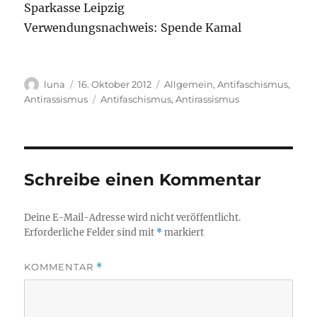
Sparkasse Leipzig
Verwendungsnachweis: Spende Kamal
Autor
Veröffentlicht
Kategorien
luna
16. Oktober 2012
Allgemein
,
Antifaschismus
,
am
Schlagwörter
Antirassismus
Antifaschismus
,
Antirassismus
Schreibe einen Kommentar
Deine E-Mail-Adresse wird nicht veröffentlicht.
Erforderliche Felder sind mit
*
markiert
KOMMENTAR
*