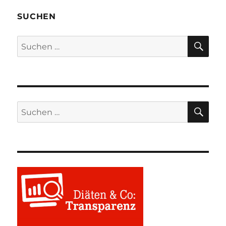
SUCHEN
SU
Suchen
nach:
SU
Suchen
nach: