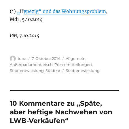
(1)
„
H
ypezig“ und das Wohnungsproblem
,
Mdr, 5.10.2014
PM, 7.10.2014
Autor
Veröffentlicht
Kategorien
luna
7. Oktober 2014
Allgemein
,
am
Außerparlamentarisch
,
Pressemitteilungen
,
Schlagwörter
Stadtentwicklung
,
Stadtrat
Stadtentwicklung
10 Kommentare zu „Späte,
aber heftige Nachwehen von
LWB-Verkäufen“