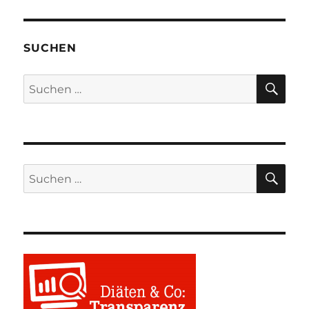
SUCHEN
SU
Suchen
nach:
SU
Suchen
nach: