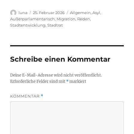
Autor
Veröffentlicht
Kategorien
luna
25. Februar 2026
Allgemein
,
Asyl
,
am
Außerparlamentarisch
,
Migration
,
Reden
,
Stadtentwicklung
,
Stadtrat
Schreibe einen Kommentar
Deine E-Mail-Adresse wird nicht veröffentlicht.
Erforderliche Felder sind mit
*
markiert
KOMMENTAR
*