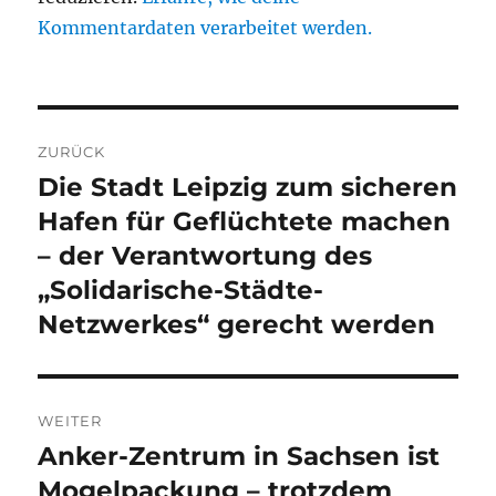
Kommentardaten verarbeitet werden.
Beitragsnavigation
ZURÜCK
Die Stadt Leipzig zum sicheren
Vorheriger
Beitrag:
Hafen für Geflüchtete machen
– der Verantwortung des
„Solidarische-Städte-
Netzwerkes“ gerecht werden
WEITER
Anker-Zentrum in Sachsen ist
Nächster
Beitrag:
Mogelpackung – trotzdem