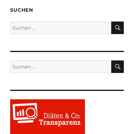
SUCHEN
SU
Suchen
nach:
SU
Suchen
nach: