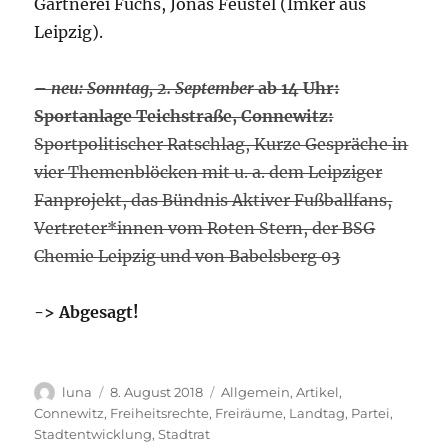
Gärtnerei Fuchs, Jonas Feustel (Imker aus
Leipzig).
–
neu: Sonntag, 2. September
ab 14 Uhr:
Sportanlage Teichstraße, Connewitz:
Sportpolitischer Ratschlag, Kurze Gespräche in
vier Themenblöcken mit u. a. dem Leipziger
Fanprojekt, das Bündnis Aktiver Fußballfans,
Vertreter*innen vom Roten Stern, der BSG
Chemie Leipzig und von Babelsberg 03
-> Abgesagt!
Autor
Veröffentlicht
Kategorien
luna
8. August 2018
Allgemein
,
Artikel
,
am
Connewitz
,
Freiheitsrechte
,
Freiräume
,
Landtag
,
Partei
,
Stadtentwicklung
,
Stadtrat