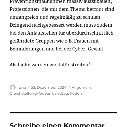
Präventionsmaßnahmen massiv auszubauen,
Professionen, die mit dem Thema betraut sind
umfangreich und regelmäßig zu schulen.
Dringend nachgebessert werden muss zudem
bei den Anlaufstellen für überdurchschnittlich
gefährdete Gruppen wie z.B. Frauen mit
Behinderungen und bei der Cyber-Gewalt.
Als Linke werden wir dafür streiten!
Autor
Veröffentlicht
Kategorien
luna
23. Dezember 2024
Allgemein
,
am
Gleichstellung/ Queer
,
Landtag
,
Reden
Schreibe einen Kommentar