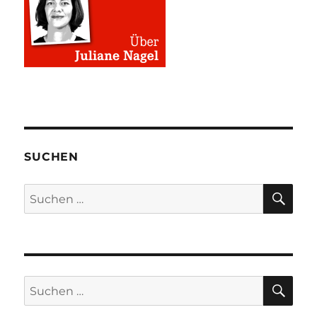
SUCHEN
SU
Suchen
nach:
SU
Suchen
nach: