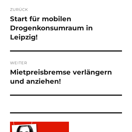
Beitragsnavigation
ZURÜCK
Start für mobilen
Vorheriger
Beitrag:
Drogenkonsumraum in
Leipzig!
WEITER
Mietpreisbremse verlängern
Nächster
Beitrag:
und anziehen!