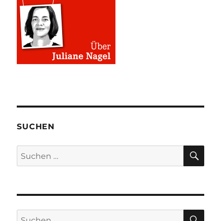
SUCHEN
SU
Suchen
nach:
SU
Suchen