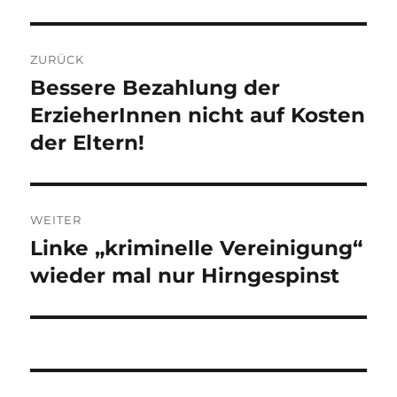
Beitragsnavigation
ZURÜCK
Bessere Bezahlung der
Vorheriger
Beitrag:
ErzieherInnen nicht auf Kosten
der Eltern!
WEITER
Linke „kriminelle Vereinigung“
Nächster
Beitrag:
wieder mal nur Hirngespinst