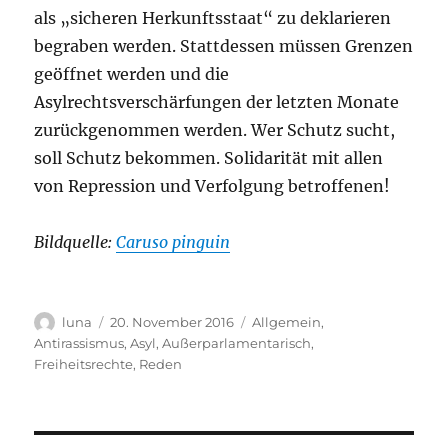
als „sicheren Herkunftsstaat“ zu deklarieren
begraben werden. Stattdessen müssen Grenzen
geöffnet werden und die
Asylrechtsverschärfungen der letzten Monate
zurückgenommen werden. Wer Schutz sucht,
soll Schutz bekommen. Solidarität mit allen
von Repression und Verfolgung betroffenen!
Bildquelle:
Caruso pingu
in
Autor
Veröffentlicht
Kategorien
luna
20. November 2016
Allgemein
,
am
Antirassismus
,
Asyl
,
Außerparlamentarisch
,
Freiheitsrechte
,
Reden