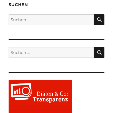
SUCHEN
SU
Suchen
nach:
SU
Suchen
nach: