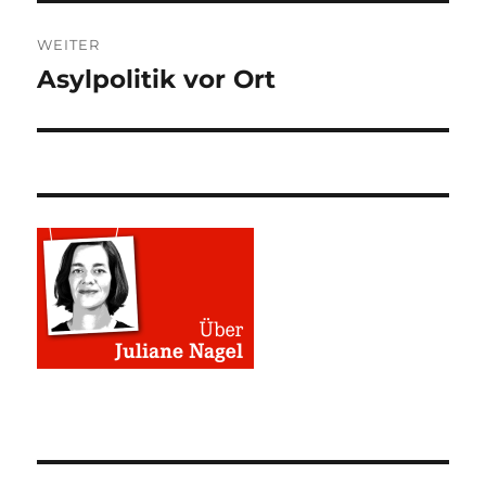
WEITER
Asylpolitik vor Ort
Nächster
Beitrag: